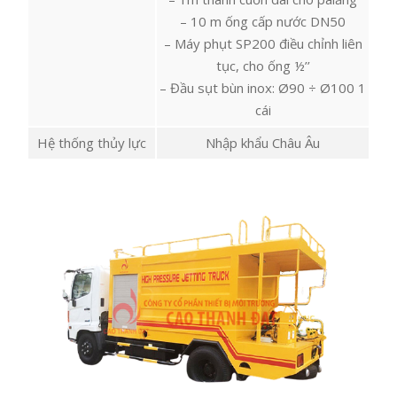
– 10 m ống cấp nước DN50
– Máy phụt SP200 điều chỉnh liên
tục, cho ống ½’’
– Đầu sụt bùn inox: Ø90 ÷ Ø100 1
cái
Hệ thống thủy lực
Nhập khẩu Châu Âu