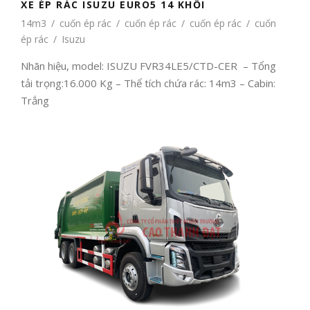
XE ÉP RÁC ISUZU EURO5 14 KHỐI
14m3
/
cuốn ép rác
/
cuốn ép rác
/
cuốn ép rác
/
cuốn
ép rác
/
Isuzu
Nhãn hiệu, model: ISUZU FVR34LE5/CTD-CER – Tổng
tải trọng:16.000 Kg – Thể tích chứa rác: 14m3 – Cabin:
Trắng