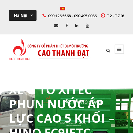
Hà Nội
090 126 5568 - 090 495 0086
T2 - T7 08:00 -
XE Ô TÔ XITEC
PHUN NƯỚC ÁP
LỰC CAO 5 KHỐI –
HINO FC9JETC