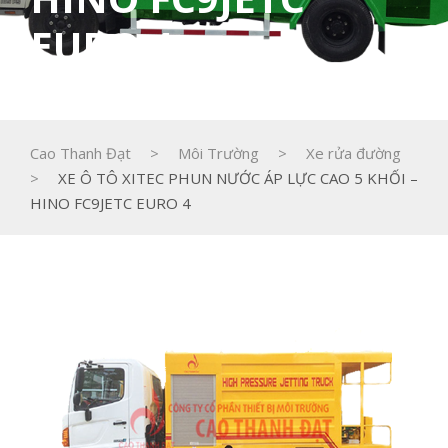
EURO 4
Cao Thanh Đạt
>
Môi Trường
>
Xe rửa đường
>
XE Ô TÔ XITEC PHUN NƯỚC ÁP LỰC CAO 5 KHỐI –
HINO FC9JETC EURO 4