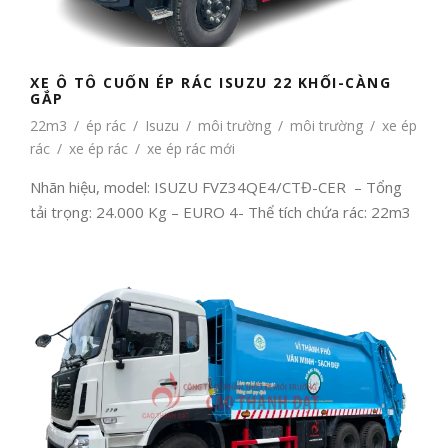
XE Ô TÔ CUỐN ÉP RÁC ISUZU 22 KHỐI-CÀNG
GẮP
22m3
/
ép rác
/
Isuzu
/
môi trường
/
môi trường
/
xe ép
rác
/
xe ép rác
/
xe ép rác mới
Nhãn hiệu, model: ISUZU FVZ34QE4/CTĐ-CER – Tổng
tải trọng: 24.000 Kg – EURO 4- Thể tích chứa rác: 22m3