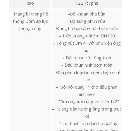
cao
122 lít /phs
Trang bị trong hệ
-Bộ khoan phá bùn
thống bơm áp lực
-Bộ súng phun rửa
thông cống
-Đồng hồ báo áp suất bơm nước
– 1 đoạn ống dài 3m DN100
– 1ống hút 3m 4’’ với phụ kiện ông
hút
– Đầu phun rữa ống tron
– Đầu phun hình bom tròn
– Đầu phun loại hình nêm hiệu suất
cao
– Mối nối quay 1’’ cho đầu phun
hình nêm
– 20m ống xối cùng với kiện 1/2’’
– Palang dẫn hướng ống trong trục
xả
– 1 m thanh kép dài cho palăng
– 1m thanh cuốn dài cho palăng