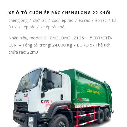
XE Ô TÔ CUỐN ÉP RÁC CHENGLONG 22 KHỐI
chenglong
/
chở rác
/
cuốn ép rác
/
ép rác
/
ép rác
/
hải
âu
/
xe ép rác
/
xe ép rác mới
Nhãn hiệu, model: CHENGLONG LZ1251H5CBT/CTĐ-
CER – Tổng tải trọng: 24.000 Kg – EURO 5- Thể tích
chứa rác: 22m3