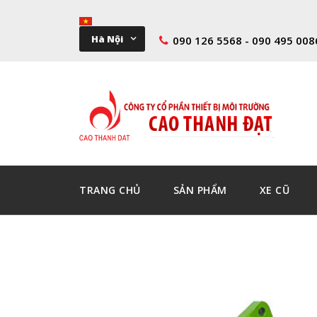
Hà Nội
090 126 5568 - 090 495 008
TRANG CHỦ
SẢN PHẨM
XE CŨ