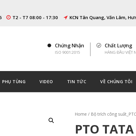
6
T2 - T7 08:00 - 17:30
KCN Tân Quang, Văn Lâm, Hư
Chứng Nhận
Chất Lượng
ISO 9001:2015
HÀNG ĐẦU VIỆT 
PHỤ TÙNG
VIDEO
TIN TỨC
VỀ CHÚNG TÔI
Home
/
Bộ trích công suất_PT
PTO TATA