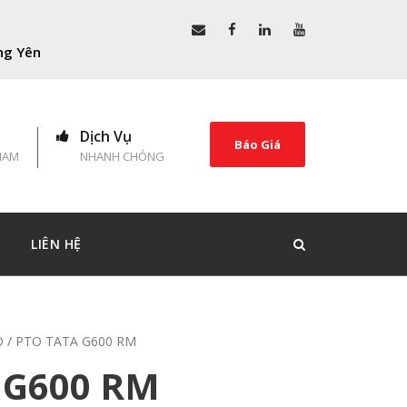
ng Yên
Dịch Vụ
Báo Giá
NAM
NHANH CHÓNG
LIÊN HỆ
O
/ PTO TATA G600 RM
 G600 RM