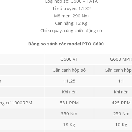
Loại hộp số: G600 – TATA
Tỉ số truyền: 1:1.32
Mô men: 290 Nm
Cân nặng: 12 Kg
Chiều quay: cùng chiều động cơ
Bảng so sánh các model PTO G600
G600 V1
G600 MP
Gắn cạnh hộp số
Gắn cạnh hộp
n
1:1,25
1:1
Khí nén
Khí nén
ộng cơ 1000RPM
531 RPM
425 RPM
350 Nm
250 Nm
18 Kg
10 Kg