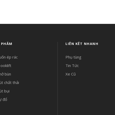
 PHẨM
LIÊN KẾT NHANH
uốn ép rác
Phụ tùng
ooklift
Tin Tức
hở bùn
Xe Cũ
út chất thải
út bụi
ự đổ