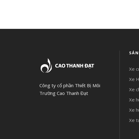
SẢN
Xe c
Xe H
Công ty cổ phần Thiết Bị Môi
Xe c
Trường Cao Thanh Đạt
Xe h
Xe h
Xe t