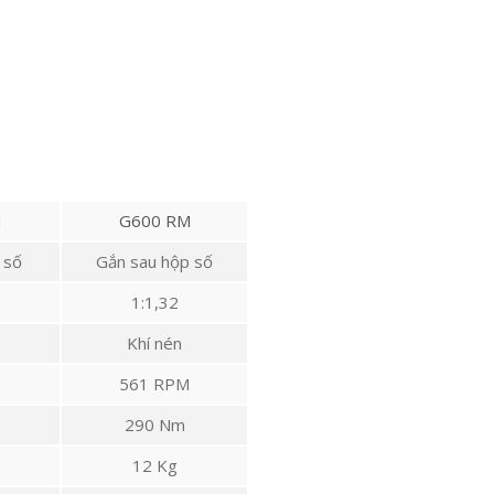
H
G600 RM
 số
Gắn sau hộp số
1:1,32
Khí nén
561 RPM
290 Nm
12 Kg