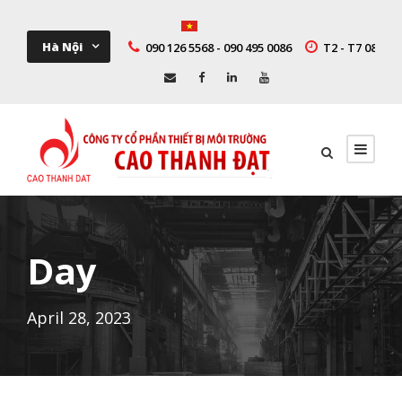
Hà Nội
090 126 5568 - 090 495 0086
T2 - T7 08:00 -
Day
April 28, 2023